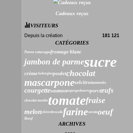
Cadeaux reçus
VISITEURS
Depuis la création
181 121
CATÉGORIES
fromage blanc
Panna cotta
coppa
sucre
jambon de parme
chocolat
crème
poulet
Aubergine
mascarpone
sel
citron
amandes
courgette
œufs
saumon
porc
asperges
beurre
tomate
fraise
chocolat menthe
farine
oeuf
melon
chèvre
brocolis
carotte
Bœuf
ARCHIVES