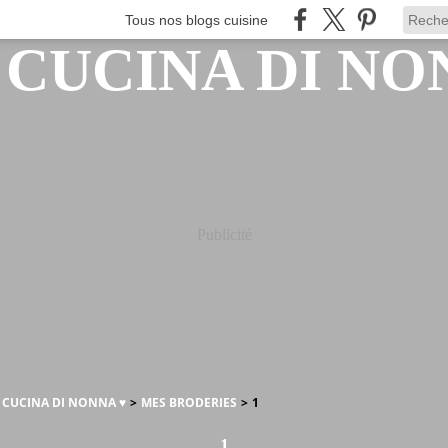
Tous nos blogs cuisine
Publicité
A CUCINA DI NONNA ♥
>
MES BRODERIES
>
1
1