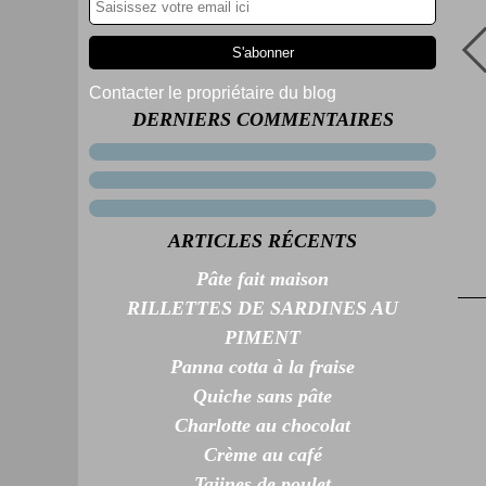
Contacter le propriétaire du blog
DERNIERS COMMENTAIRES
ARTICLES RÉCENTS
Pâte fait maison
RILLETTES DE SARDINES AU
PIMENT
Panna cotta à la fraise
Quiche sans pâte
Charlotte au chocolat
Crème au café
Tajines de poulet