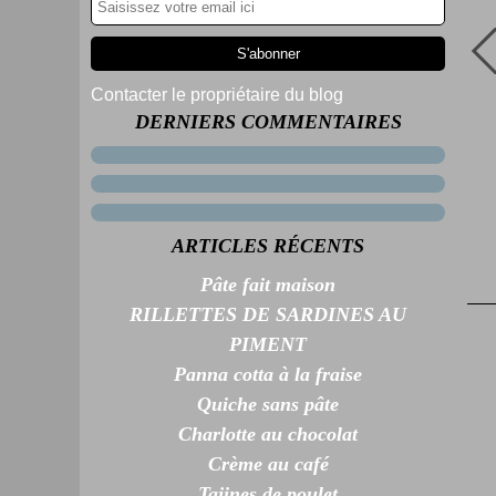
Contacter le propriétaire du blog
DERNIERS COMMENTAIRES
ARTICLES RÉCENTS
Pâte fait maison
RILLETTES DE SARDINES AU
PIMENT
Panna cotta à la fraise
Quiche sans pâte
Charlotte au chocolat
Crème au café
Tajines de poulet