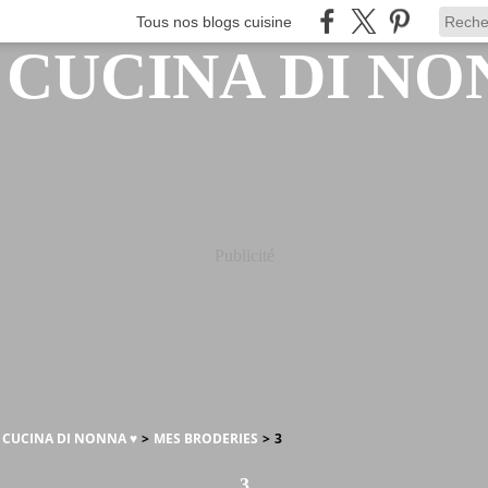
Tous nos blogs cuisine
Publicité
A CUCINA DI NONNA ♥
>
MES BRODERIES
>
3
3