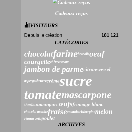
Cadeaux reçus
VISITEURS
Depuis la création
181 121
CATÉGORIES
farine
chocolat
oeuf
brocolis
courgette
chèvre
carotte
jambon de parme
citron
sel
coppa
sucre
crème
asperges
beurre
tomate
mascarpone
œufs
saumon
porc
fromage blanc
Bœuf
fraise
melon
chocolat menthe
amandes
Aubergine
poulet
Panna cotta
ARCHIVES