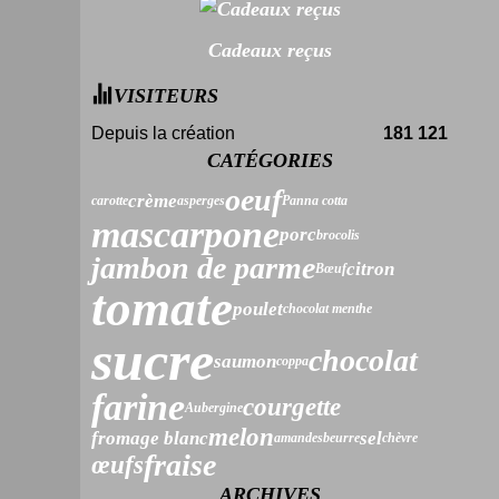
Cadeaux reçus
VISITEURS
Depuis la création
181 121
CATÉGORIES
oeuf
crème
carotte
asperges
Panna cotta
mascarpone
porc
brocolis
jambon de parme
citron
Bœuf
tomate
poulet
chocolat menthe
sucre
chocolat
saumon
coppa
farine
courgette
Aubergine
melon
fromage blanc
sel
amandes
beurre
chèvre
fraise
œufs
ARCHIVES