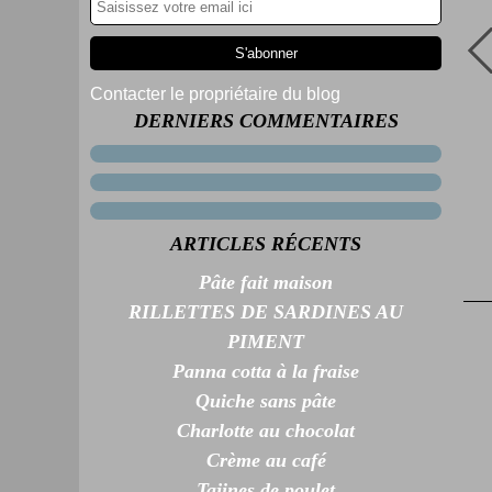
Contacter le propriétaire du blog
DERNIERS COMMENTAIRES
ARTICLES RÉCENTS
Pâte fait maison
RILLETTES DE SARDINES AU
PIMENT
Panna cotta à la fraise
Quiche sans pâte
Charlotte au chocolat
Crème au café
Tajines de poulet