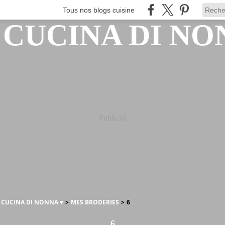
Tous nos blogs cuisine
Publicité
A CUCINA DI NONNA ♥
>
MES BRODERIES
>
6
6