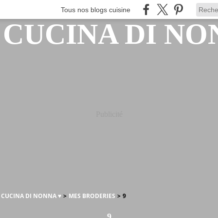
Tous nos blogs cuisine
Publicité
A CUCINA DI NONNA ♥
>
MES BRODERIES
>
9
9