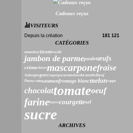
Cadeaux reçus
VISITEURS
Depuis la création
181 121
CATÉGORIES
citron
amandes
brocolis
jambon de parme
œufs
poulet
mascarpone
fraise
crème
chèvre
porc
Aubergine
asperges
carotte
chocolat menthe
Bœuf
melon
saumon
fromage blanc
Panna cotta
coppa
tomate
chocolat
oeuf
farine
courgette
sel
beurre
sucre
ARCHIVES