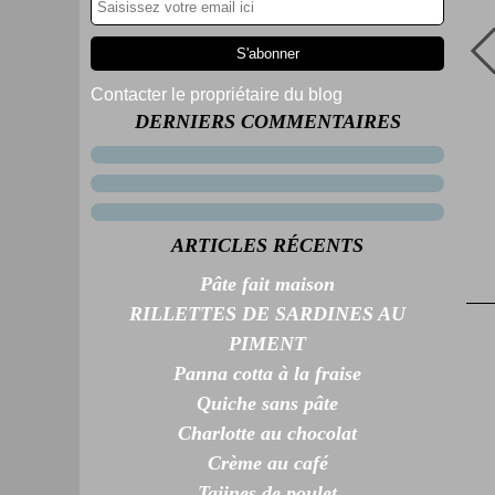
Contacter le propriétaire du blog
DERNIERS COMMENTAIRES
ARTICLES RÉCENTS
Pâte fait maison
RILLETTES DE SARDINES AU
PIMENT
Panna cotta à la fraise
Quiche sans pâte
Charlotte au chocolat
Crème au café
Tajines de poulet