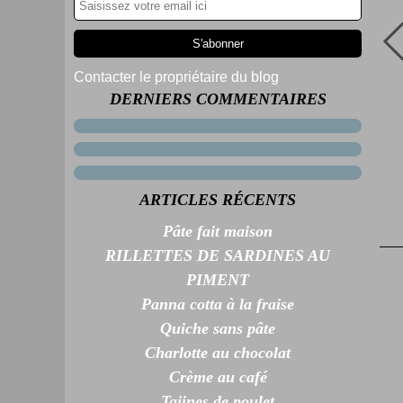
Contacter le propriétaire du blog
DERNIERS COMMENTAIRES
ARTICLES RÉCENTS
Pâte fait maison
RILLETTES DE SARDINES AU
PIMENT
Panna cotta à la fraise
Quiche sans pâte
Charlotte au chocolat
Crème au café
Tajines de poulet