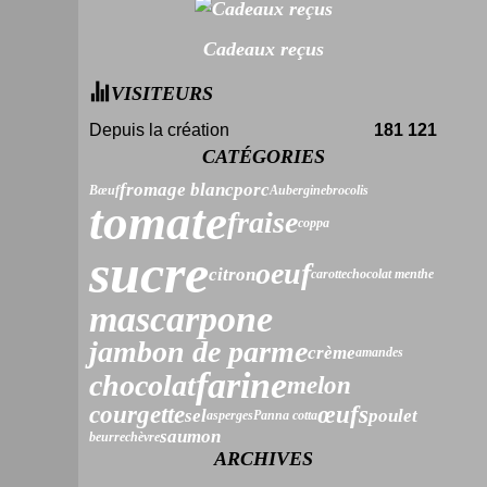
Cadeaux reçus
VISITEURS
Depuis la création
181 121
CATÉGORIES
fromage blanc
porc
Bœuf
Aubergine
brocolis
tomate
fraise
coppa
sucre
oeuf
citron
carotte
chocolat menthe
mascarpone
jambon de parme
crème
amandes
farine
chocolat
melon
courgette
œufs
sel
poulet
asperges
Panna cotta
saumon
beurre
chèvre
ARCHIVES