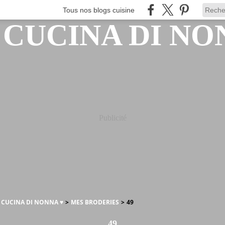
Tous nos blogs cuisine
Publicité
A CUCINA DI NONNA ♥
>
MES BRODERIES
>
49
49