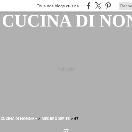
Tous nos blogs cuisine
Publicité
A CUCINA DI NONNA ♥
>
MES BRODERIES
>
67
67