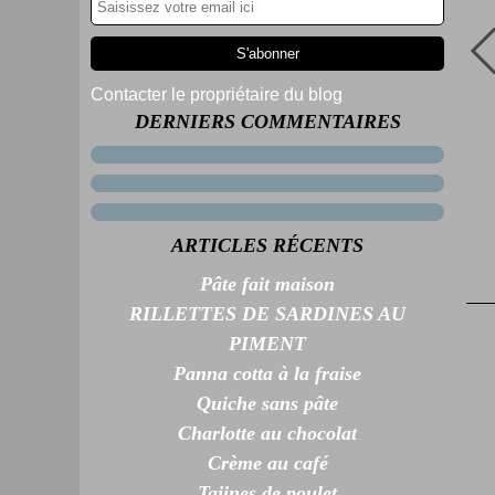
Contacter le propriétaire du blog
DERNIERS COMMENTAIRES
ARTICLES RÉCENTS
Pâte fait maison
RILLETTES DE SARDINES AU
PIMENT
Panna cotta à la fraise
Quiche sans pâte
Charlotte au chocolat
Crème au café
Tajines de poulet