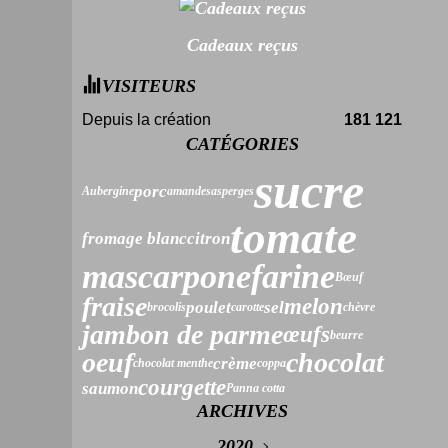
Cadeaux reçus
VISITEURS
Depuis la création
181 121
CATÉGORIES
sucre
porc
Aubergine
amandes
asperges
tomate
fromage blanc
citron
mascarpone
farine
Bœuf
fraise
melon
poulet
sel
brocolis
carotte
chèvre
jambon de parme
œufs
beurre
oeuf
chocolat
crème
chocolat menthe
coppa
courgette
saumon
Panna cotta
ARCHIVES
2020