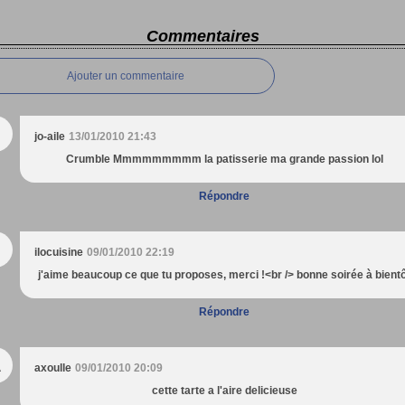
Commentaires
Ajouter un commentaire
jo-aile
13/01/2010 21:43
Crumble Mmmmmmmmm la patisserie ma grande passion lol
Répondre
ilocuisine
09/01/2010 22:19
j'aime beaucoup ce que tu proposes, merci !<br /> bonne soirée à bient
Répondre
A
axoulle
09/01/2010 20:09
cette tarte a l'aire delicieuse