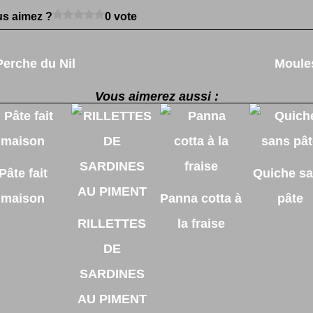
s aimez ?
0 vote
Perche du Nil
Moule
Vous aimerez aussi :
Pâte fait
Quiche s
maison
Panna cotta à
pâte
RILLETTES
la fraise
DE
SARDINES
AU PIMENT