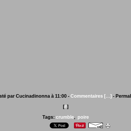
sté par Cucinadinonna à 11:00 -
Commentaires [
…
]
- Permal
[
#
]
Tags:
crumble
,
poire