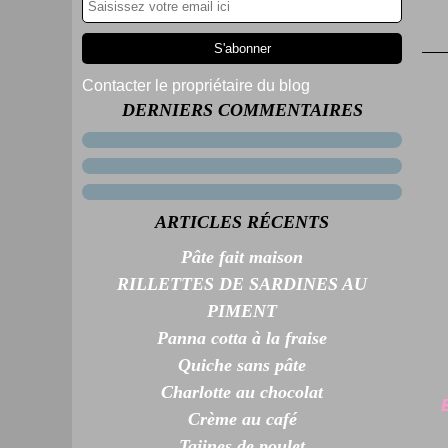
Contacter le propriétaire du blog
DERNIERS COMMENTAIRES
ARTICLES RÉCENTS
Pâte fait maison
RILLETTES DE SARDINES AU
PIMENT
Panna cotta à la fraise
Quiche sans pâte
Charlotte au chocolat
Crème au café
Tajines de poulet