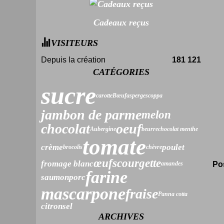
Cadeaux reçus
VISITEURS
Depuis la création
181 121
CATÉGORIES
sucre
carotte
Bœuf
asperges
coppa
jambon de parme
melon
chocolat
oeuf
Aubergine
beurre
chocolat menthe
tomate
crème
poulet
brocolis
chèvre
œufs
courgette
fromage blanc
amandes
Po
farine
saumon
porc
mascarpone
fraise
Panna cotta
citron
sel
ARCHIVES