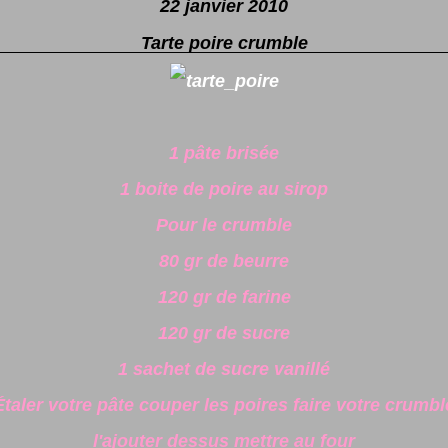
22 janvier 2010
Tarte poire crumble
1 pâte brisée
1 boite de poire au sirop
Pour le crumble
80 gr de beurre
120 gr de farine
120 gr de sucre
1 sachet de sucre vanillé
Étaler votre pâte couper les poires faire votre crumbl
l'ajouter dessus mettre au four