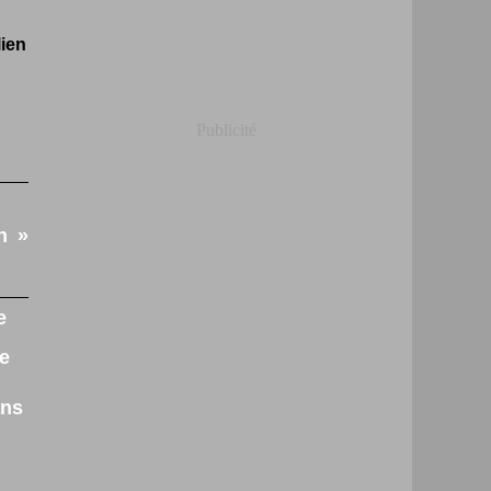
ien
Publicité
n
ans