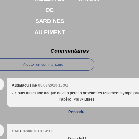
DE
SARDINES
AU PIMENT
Commentaires
Ajouter un commentaire
A
Audalacuisine
08/08/2010 18:02
Je suis aussi une adepte de ces petites brochettes tellement sympa po
l'apéro !<br /> Bises
Répondre
C
Chris
07/08/2010 14:16