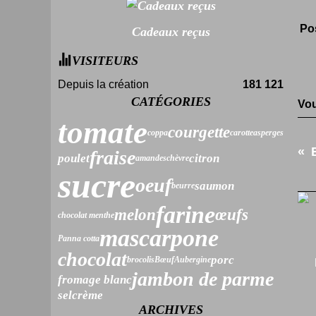
Po
Cadeaux reçus
VISITEURS
Depuis la création
181 121
CATÉGORIES
Vou
tomate
courgette
coppa
carotte
asperges
fraise
poulet
citron
amandes
chèvre
sucre
oeuf
saumon
beurre
farine
melon
œufs
chocolat menthe
mascarpone
Panna cotta
chocolat
porc
brocolis
Bœuf
Aubergine
jambon de parme
fromage blanc
sel
crème
ARCHIVES