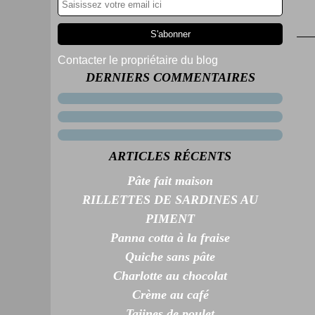
Contacter le propriétaire du blog
DERNIERS COMMENTAIRES
ARTICLES RÉCENTS
Pâte fait maison
RILLETTES DE SARDINES AU
PIMENT
Panna cotta à la fraise
Quiche sans pâte
Charlotte au chocolat
Crème au café
Tajines de poulet