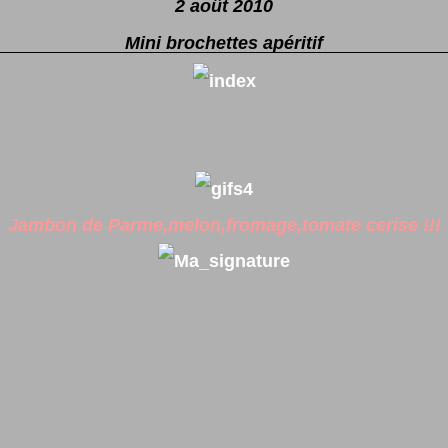
2 août 2010
Mini brochettes apéritif
Jambon de Parme,melon,fromage,tomate cerise !!!