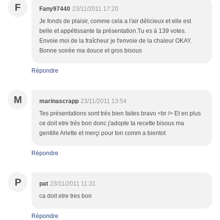
F
Fany97440
23/11/2011 17:20
Je fonds de plaisir, comme cela a l'air délicieux et elle est
belle et appétissante ta présentation.Tu es à 139 votes.
Envoie moi de la fraîcheur je t'envoie de la chaleur OKAY.
Bonne soirée ma douce et gros bisous
Répondre
M
marinascrapp
23/11/2011 13:54
Tes présentations sont trés bien faites bravo <br /> Et en plus
ce doit etre trés bon donc j'adopte ta recette bisous ma
gentille Arlette et merçi pour ton comm a bientot
Répondre
P
pat
23/11/2011 11:31
ca doit etre tres bon
Répondre