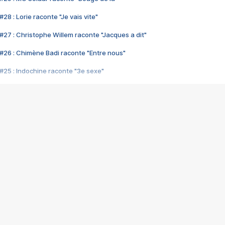
28 : Lorie raconte "Je vais vite"
#27 : Christophe Willem raconte "Jacques a dit"
#26 : Chimène Badi raconte "Entre nous"
#25 : Indochine raconte "3e sexe"
#24 : Zaho raconte "C'est chelou"
#23 : Patrick Bruel raconte "Au café des délices"
#22 : Kyo raconte "Le chemin"
#21 : Nolwenn Leroy raconte "Cassé"
#20 : Patrick Hernandez raconte "Born to be alive"
#19 : Lorie raconte "Près de moi"
#18 : Michael Jones raconte "A nos actes manqués" (avec Jean-Jacque
#17 : Khaled raconte "Aïcha"