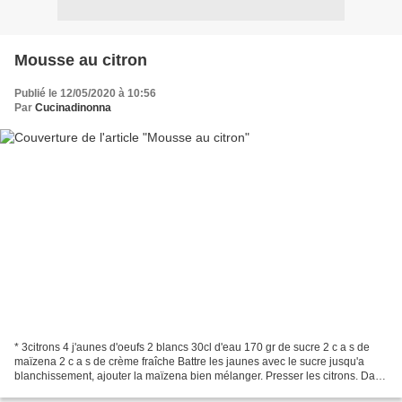
Mousse au citron
Publié le 12/05/2020 à 10:56
Par
Cucinadinonna
* 3citrons 4 j'aunes d'oeufs 2 blancs 30cl d'eau 170 gr de sucre 2 c a s de
maïzena 2 c a s de crème fraîche Battre les jaunes avec le sucre jusqu'a
blanchissement, ajouter la maïzena bien mélanger. Presser les citrons. Dans
une casserole faire bouillir...