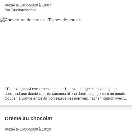
Publié le 18/05/2020 à 10:07
Par
Cucinadinonna
* Pour 4 tajines4 escalopes de poulet1 poivron rouge et un vertoignon,
persil, sel,une demie c a c de curcuma et une demi de gingembre en poudre
Couper la viande en petits morceaux et les poivrons, hacher l'oignon avec le
persil, faire revenir avec un...
Crème au chocolat
Publié le 16/05/2020 à 10:19