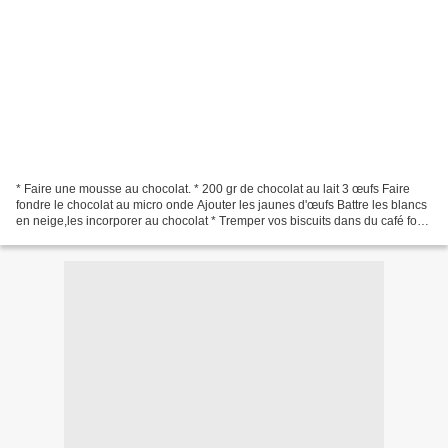
* Faire une mousse au chocolat. * 200 gr de chocolat au lait 3 œufs Faire
fondre le chocolat au micro onde Ajouter les jaunes d'œufs Battre les blancs
en neige,les incorporer au chocolat * Tremper vos biscuits dans du café fort
Tapisser votre moule a...