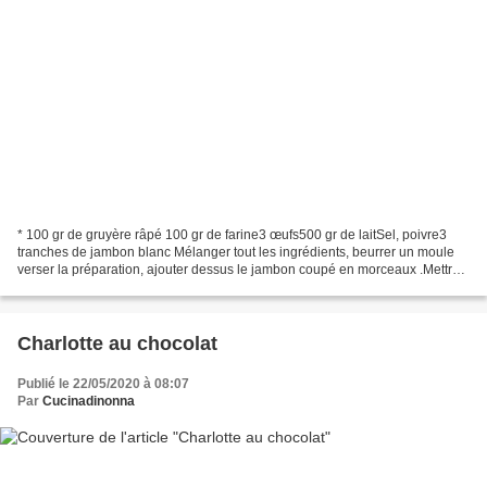
* 100 gr de gruyère râpé 100 gr de farine3 œufs500 gr de laitSel, poivre3
tranches de jambon blanc Mélanger tout les ingrédients, beurrer un moule
verser la préparation, ajouter dessus le jambon coupé en morceaux .Mettre
au four 30 mn env, th 200°. *...
Charlotte au chocolat
Publié le 22/05/2020 à 08:07
Par
Cucinadinonna